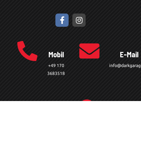
Mobil
E-Mail
+49 170
info@darkgarag
3683518
Standort
Nordring 6,
76473
Iffezheim